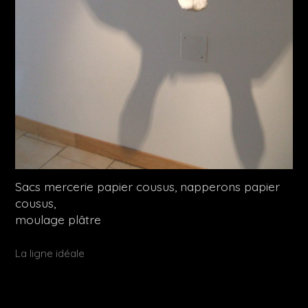
Sacs mercerie papier cousus, napperons papier
cousus,
moulage plâtre
Publié
La ligne idéale
dans