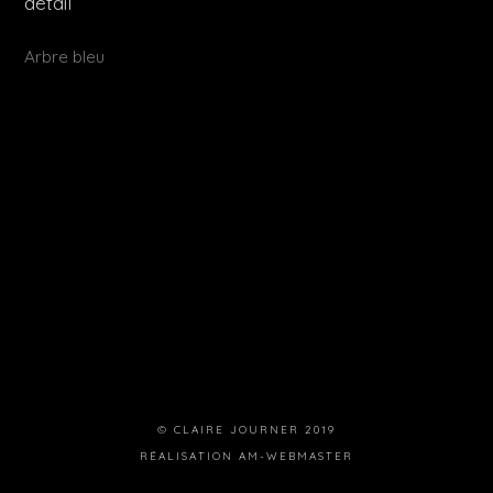
détail
Publié
Arbre bleu
dans
© CLAIRE JOURNER 2019
RÉALISATION
AM-WEBMASTER