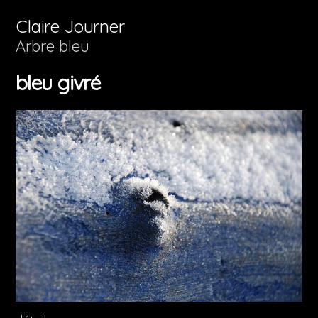
Aller
Claire Journer
au
Arbre bleu
contenu
bleu givré