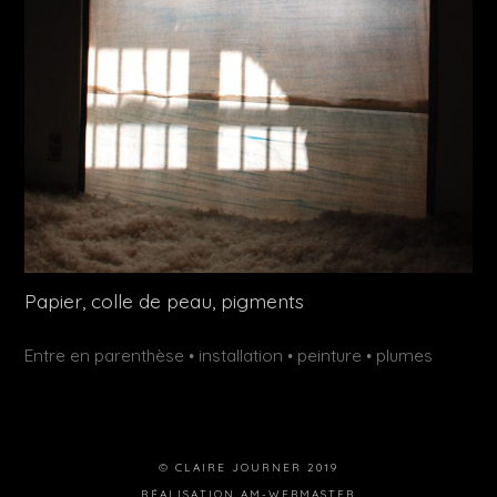
Papier, colle de peau, pigments
Publié
Étiquettes :
Entre en parenthèse
installation
peinture
plumes
•
•
•
dans
© CLAIRE JOURNER 2019
RÉALISATION
AM-WEBMASTER