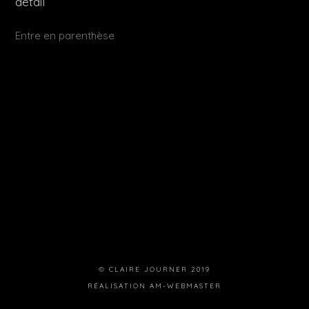
détail
Publié
Entre en parenthèse
dans
© CLAIRE JOURNER 2019
RÉALISATION
AM-WEBMASTER