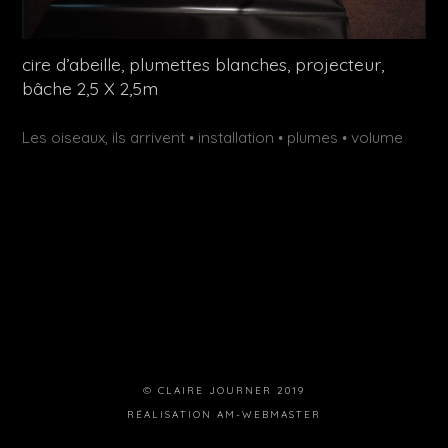
cire d’abeille, plumettes blanches, projecteur,
bâche 2,5 X 2,5m
Publié
Étiquettes :
Les oiseaux, ils arrivent
installation
plumes
volume
•
•
•
dans
© CLAIRE JOURNER 2019
RÉALISATION
AM-WEBMASTER