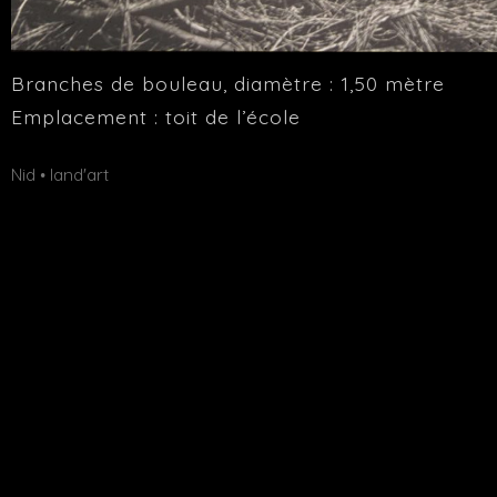
Branches de bouleau, diamètre : 1,50 mètre
Emplacement : toit de l’école
Publié
Étiquettes :
Nid
land'art
•
dans