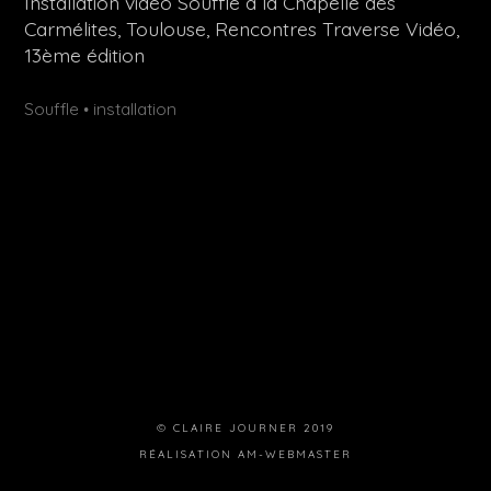
Installation vidéo Souffle à la Chapelle des
Carmélites, Toulouse, Rencontres Traverse Vidéo,
13ème édition
Publié
Étiquettes :
Souffle
installation
•
dans
© CLAIRE JOURNER 2019
RÉALISATION
AM-WEBMASTER