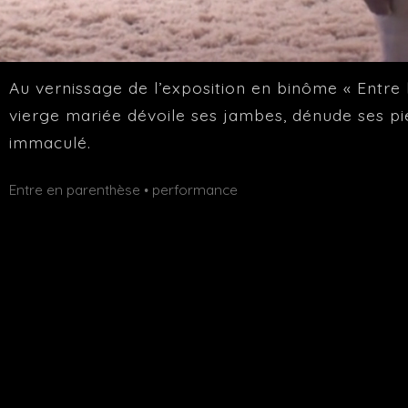
Au vernissage de l’exposition en binôme « Entre 
vierge mariée dévoile ses jambes, dénude ses pie
immaculé.
Publié
Étiquettes :
Entre en parenthèse
performance
•
dans