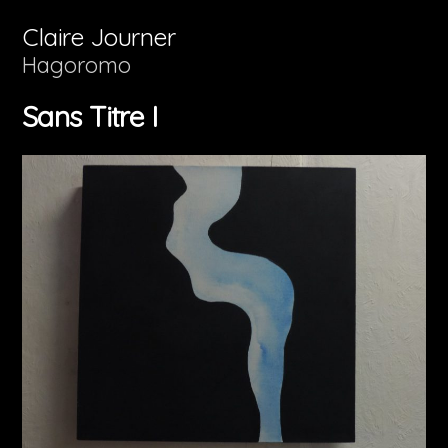
Aller
Claire Journer
au
Hagoromo
contenu
Sans Titre I