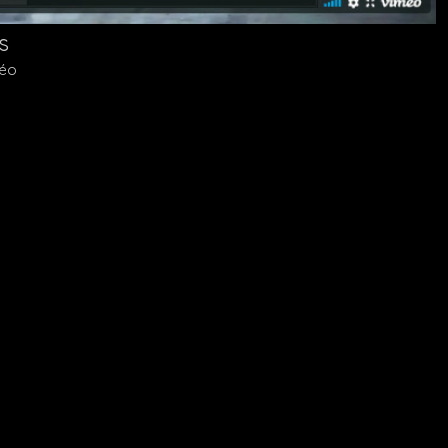
s
déo