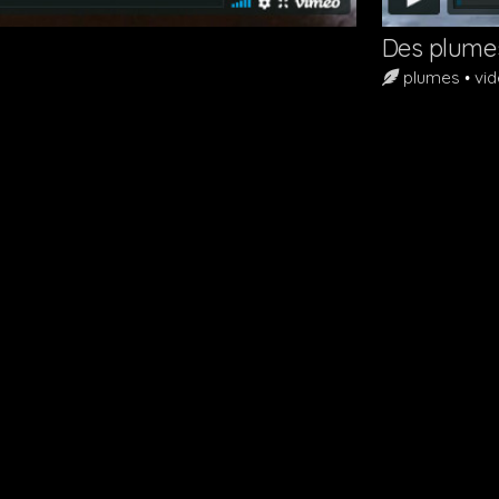
Des plume
Étiquettes :
plumes
vi
•