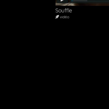
Souffle
Étiquettes :
vidéo